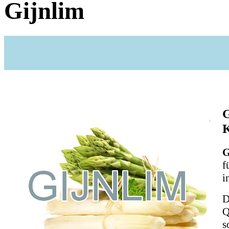
Gijnlim
G
G
f
i
D
Q
s